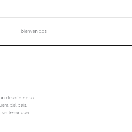
bienvenidos
un desafío de su
era del país,
 sin tener que